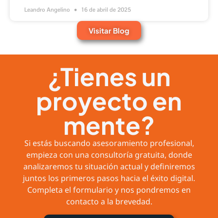
Leandro Angelino
16 de abril de 2025
Visitar Blog
¿Tienes un
proyecto en
mente?
Si estás buscando asesoramiento profesional,
empieza con una consultoría gratuita, donde
analizaremos tu situación actual y definiremos
juntos los primeros pasos hacia el éxito digital.
Completa el formulario y nos pondremos en
contacto a la brevedad.