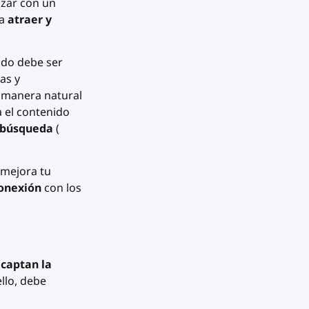
zar con un
ra
atraer y
ido debe ser
as y
 manera natural
a el contenido
e búsqueda
(
 mejora tu
conexión
con los
e
captan la
ello, debe