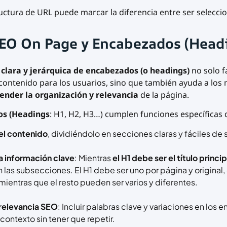
ctura de URL puede marcar la diferencia entre ser selecci
SEO On Page y Encabezados (Head
clara y jerárquica
de encabezados (o headings)
no solo fa
contenido para los usuarios, sino que también ayuda a los
ender la organización y relevancia
de la página.
os (Headings
: H1, H2, H3…) cumplen funciones específicas
el contenido
, dividiéndolo en secciones claras y fáciles de 
a información clave
: Mientras
el H1 debe ser el título princip
n las subsecciones. El H1 debe ser uno por página y original
mientras que el resto pueden ser varios y diferentes.
 relevancia SEO
: Incluir palabras clave y variaciones en los
 contexto sin tener que repetir.