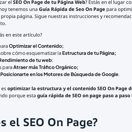
zar el
SEO On Page de tu Página Web
? Estás en el lugar c
 hoy tenemos una
Guía Rápida de Seo On Page
para optimi
 propia página. Sigue nuestras instrucciones y recomendac
nto.
s en este artículo?
para
Optimizar el Contenido;
sobre cómo esquematizar la
Estructura de tu Página;
Rendimiento de tu web
;
s para
Atraer más Tráfico Orgánico;
a
Posicionarte en los Motores de Búsqueda de Google
.
s es
optimizar la estructura y el contenido SEO On Page d
endo porque esta
guía rápida de SEO on page paso a paso
s el SEO On Page?