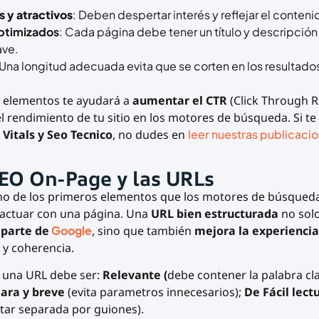
 y atractivos
: Deben despertar interés y reflejar el conteni
optimizados
: Cada página debe tener un título y descripción
ave.
 Una longitud adecuada evita que se corten en los resultado
 elementos te ayudará a
aumentar el CTR
(Click Through R
l rendimiento de tu sitio en los motores de búsqueda. Si te
 Vitals y Seo Tecnico
, no dudes en
leer nuestras publicaci
SEO On-Page y las URLs
o de los primeros elementos que los motores de búsqueda 
eractuar con una página. Una
URL bien estructurada
no solo 
 parte de
Google
, sino que también
mejora la experiencia
 y coherencia.
, una URL debe ser:
Relevante (
debe contener la palabra cl
lara y breve
(evita parametros innecesarios);
De Fácil lect
tar separada por guiones).