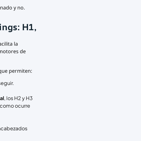
onado y no.
ings: H1,
cilita la
 motores de
 que permiten:
seguir.
al
, los H2 y H3
, como ocurre
 encabezados