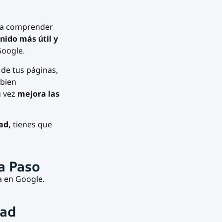
 a comprender
nido más útil y
Google.
de tus páginas,
 bien
u vez
mejora las
dad,
tienes que
a Paso
a en Google.
dad