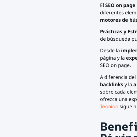
El
SEO on page
diferentes elem
motores de bú
Prácticas y Est
de búsqueda pue
Desde la
implem
página y la
expe
SEO on page.
A diferencia del
backlinks
y la
a
sobre cada elem
ofrezca una exp
Tecnico
sigue n
Benefi