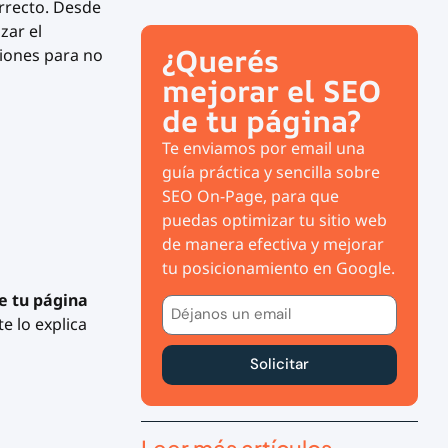
orrecto. Desde
zar el
¿Querés
iones para no
mejorar el SEO
de tu página?
Te enviamos por email una
guía práctica y sencilla sobre
SEO On-Page, para que
puedas optimizar tu sitio web
de manera efectiva y mejorar
tu posicionamiento en Google.
e tu página
te lo explica
Solicitar
Leer más artículos