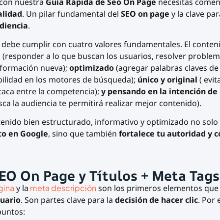
con nuestra
Guía Rápida de Seo On Page
necesitas comen
alidad
. Un
pilar fundamental del
SEO on page
y la clave pa
diencia
.
, debe cumplir con cuatro valores fundamentales. El conten
l
(responder a lo que buscan los usuarios, resolver problem
nformación nueva);
optimizado
(agregar palabras claves de
bilidad en los motores de búsqueda);
único y original
( evit
taca entre la competencia);
y
pensando en la intención d
ca la audiencia te permitirá realizar mejor contenido).
tenido bien estructurado, informativo y optimizado no solo
to en Google
, sino que también
fortalece tu autoridad y 
SEO On Page y Títulos + Meta Tags
ágina
y la
meta descripción
son los primeros elementos qu
suario
. Son partes clave para la
decisión de hacer clic
. Por 
puntos: