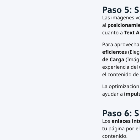
Paso 5: 
Las imágenes v
al
posicionamie
cuanto a
Text A
Para aprovechar
eficientes
(
Eleg
de Carga
(Imáge
experiencia del 
el contenido de
La optimización
ayudar a
impuls
Paso 6: 
Los
enlaces int
tu página por e
contenido.