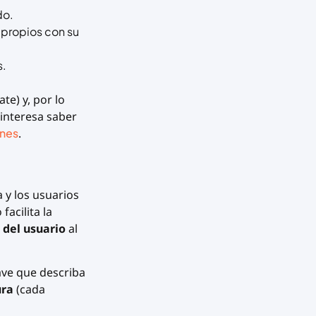
do.
 propios con su
s.
ate)
y, por lo
 interesa saber
ones
.
y los usuarios
facilita la
 del usuario
al
ave que describa
ura
(cada