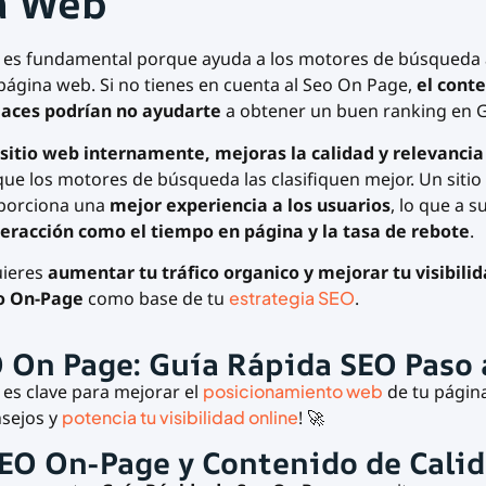
a Web
es fundamental porque ayuda a los motores de búsqueda
 página web. Si no tienes en cuenta al Seo On Page,
el conte
laces podrían no ayudarte
a obtener un buen ranking en 
 sitio web internamente, mejoras la calidad y relevancia
que los motores de búsqueda las clasifiquen mejor. Un sitio
porciona una
mejor experiencia a los usuarios
, lo que a s
teracción como el tiempo en página y la tasa de rebote
.
quieres
aumentar tu tráfico organico y mejorar tu visibili
o On-Page
como base de tu
estrategia SEO
.
 On Page: Guía Rápida SEO Paso 
es clave para mejorar el
posicionamiento web
de tu págin
nsejos y
potencia tu visibilidad online
! 🚀
SEO On-Page y Contenido de Cali