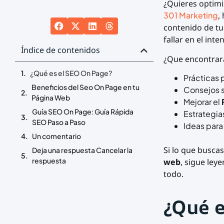
¿Quieres optimi
301 Marketing
,
contenido de tu
fallar en el inte
Índice de contenidos
¿Que encontrará
¿Qué es el SEO On Page?
Prácticas 
Beneficios del Seo On Page en tu
Consejos 
Página Web
Mejorar el
Guía SEO On Page: Guía Rápida
Estrategia
SEO Paso a Paso
Ideas par
Un comentario
Si lo que busca
Deja una respuesta Cancelar la
respuesta
web
, sigue ley
todo.
¿Qué e