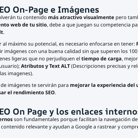
SEO On-Page e Imágenes
olverán tu contenido
más atractivo visualmente
pero tam
nto web de tu sitio
, debe a que juegan su competencia par
lt
.
 al máximo su potencial, es necesario enfocarse en tener:
ir imágenes con una buena calidad sin que superen los 100
nes ligeras que no perjudiquen el
tiempo de carga
, mejo
usuario);
Atributos y Text ALT
(Descripciones precisas y re
 las imagenes).
 de imágenes te servirán para
mejorar la experiencia del 
ar el rendimiento SEO
.
SEO On Page y los enlaces interno
ernos
son fundamentales porque facilitan la navegación de t
l contenido relevante y ayudan a Google a rastrear y compr