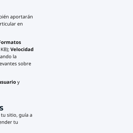
bién aportarán
ticular en
Fo
rmatos
 KB);
Velocidad
rando la
levantes sobre
usuario
y
s
u sitio, guía a
ender tu