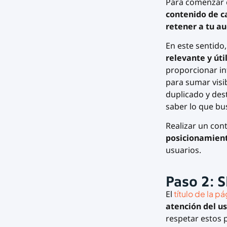
Para comenzar 
contenido de c
retener a tu au
En este sentido
relevante y úti
proporcionar i
para sumar visi
duplicado y des
saber lo que bus
Realizar un con
posicionamien
usuarios.
Paso 2: 
El
título de la p
atención del u
respetar estos 