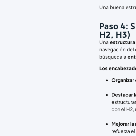
Una buena estru
Paso 4: 
H2, H3)
Una
estructura 
navegación del 
búsqueda a
ent
Los encabezad
Organizar 
Destacar l
estructura
con el H2, 
Mejorar la
refuerza el