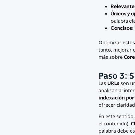
Relevantes
Únicos y 
palabra cl
Concisos
:
Optimizar estos
tanto, mejorar e
más sobre
Core
Paso 3: 
Las
URLs
son un
analizan al int
indexación por
ofrecer claridad
En este sentido
el contenido),
C
palabra debe es