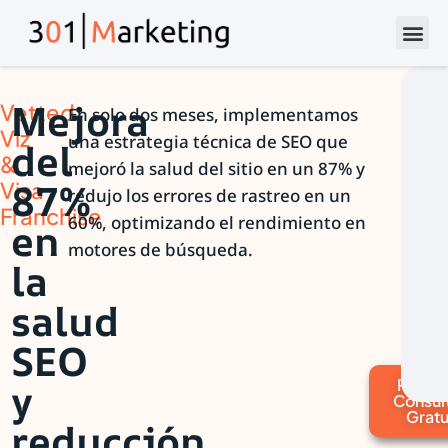
Mejora
Vetted
En solo dos meses, implementamos
Viz
una estrategia técnica de SEO que
del
&
mejoró la salud del sitio en un 87% y
87%
Visa
redujo los errores de rastreo en un
Franchise
60%, optimizando el rendimiento en
en
motores de búsqueda.
la
salud
SEO
y
Reserv
Consul
Gratu
reducción