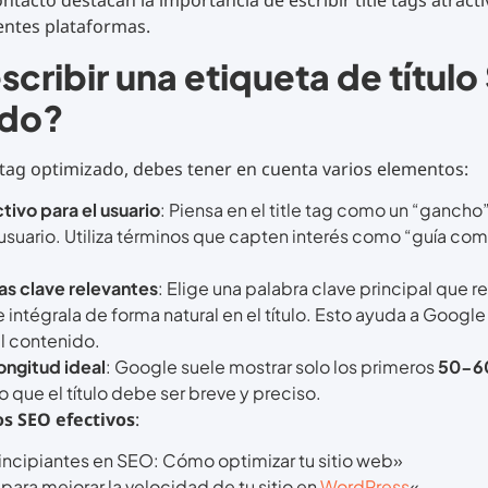
ntacto destacan la importancia de escribir title tags atracti
entes plataformas.
cribir una etiqueta de títul
ado?
e tag optimizado, debes tener en cuenta varios elementos:
tivo para el usuario
: Piensa en el title tag como un “gancho”
usuario. Utiliza términos que capten interés como “guía comp
ras clave relevantes
: Elige una palabra clave principal que 
 intégrala de forma natural en el título. Esto ayuda a Google a
l contenido.
ongitud ideal
: Google suele mostrar solo los primeros
50-60
 lo que el título debe ser breve y preciso.
os SEO efectivos
:
incipiantes en SEO: Cómo optimizar tu sitio web»
para mejorar la velocidad de tu sitio en
WordPress
«