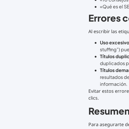
«Qué es el S
Errores c
Al escribir las et
Uso excesivo
stuffing”) pu
Títulos dupl
duplicados p
Títulos dema
resultados d
información.
Evitar estos error
clics.
Resumen 
Para asegurarte de 