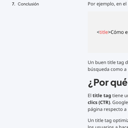
Por ejemplo, en el 
Conclusión
Un buen title tag 
búsqueda como a lo
¿Por qué
El
title tag
tiene u
clics (CTR)
. Google
página respecto a
Un title tag optim
los usuarios a hace