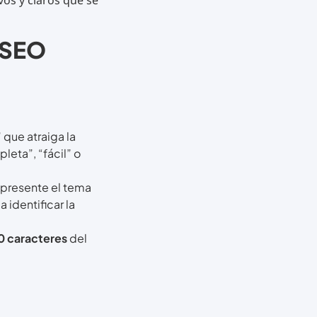
vos y claros que se
o SEO
 que atraiga la
leta”, “fácil” o
represente el tema
 identificar la
 caracteres
del