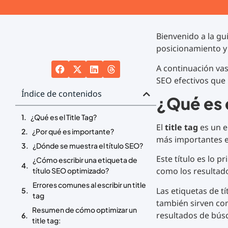
Bienvenido a la gu
posicionamiento y 
A continuación vas 
SEO efectivos que i
Índice de contenidos
¿Qué es e
¿Qué es el Title Tag?
El
title tag
es un e
¿Por qué es importante?
más importantes 
¿Dónde se muestra el título SEO?
Este título es lo 
¿Cómo escribir una etiqueta de
como los resultado
título SEO optimizado?
Errores comunes al escribir un title
Las etiquetas de t
tag
también sirven com
Resumen de cómo optimizar un
resultados de bús
title tag: