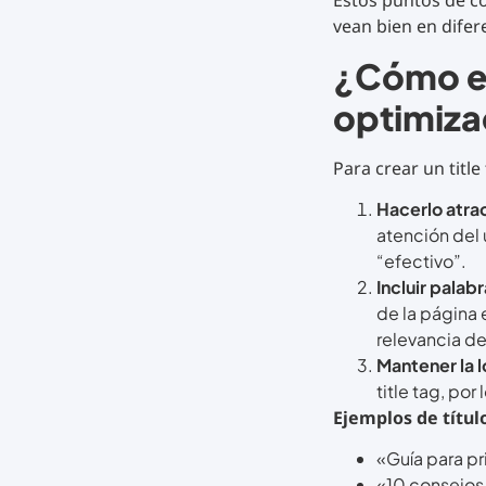
Estos puntos de co
vean bien en difer
¿Cómo es
optimiz
Para crear un titl
Hacerlo atrac
atención del 
“efectivo”.
Incluir palab
de la página e
relevancia de
Mantener la l
title tag, por
Ejemplos de títul
«Guía para pr
«10 consejos 