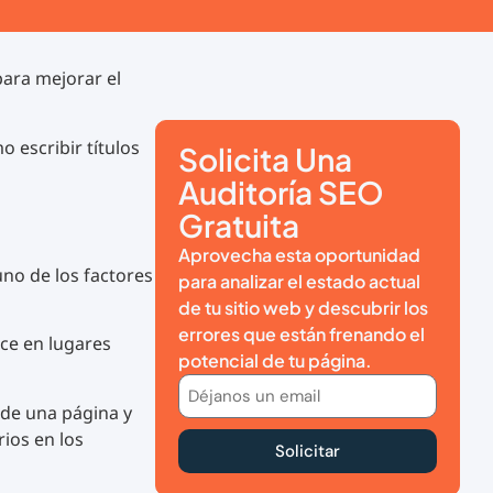
para mejorar el
o escribir títulos
Solicita Una
Auditoría SEO
Gratuita
Aprovecha esta oportunidad
no de los factores
para analizar el estado actual
de tu sitio web y descubrir los
errores que están frenando el
ece en lugares
potencial de tu página.
 de una página y
ios en los
Solicitar