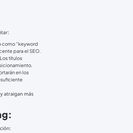
g
itar:
ido como “keyword
ucente para el SEO.
Los títulos
sicionamiento.
ortarán en los
suficiente
O y atraigan más
ag:
ción: